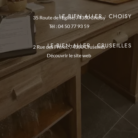
LE BIEN ALLER • CHOISY
35 Route de l’Eglise, 74330 Choisy
Tél : 04 50 77 93 59
LE BIEN ALLER • CRUSEILLES
2 Rue des Frères, 74350 Cruseilles
Découvrir le site web