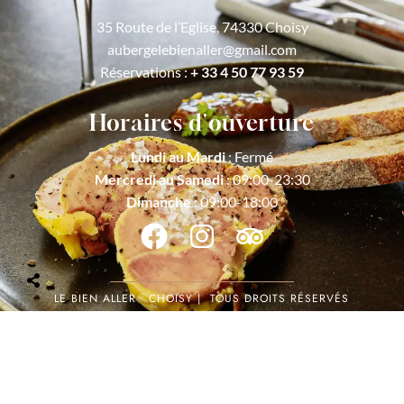
35 Route de l’Eglise, 74330 Choisy
aubergelebienaller@gmail.com
Réservations :
+ 33 4 50 77 93 59
Horaires d'ouverture
Lundi au Mardi
: Fermé
Mercredi au Samedi
: 09:00-23:30
Dimanche
: 09:00-18:00
LE BIEN ALLER
•
CHOISY | TOUS DROITS RÉSERVÉS
2026 | MENTIONS LÉGALES | WEB-DESIGN –
TARA