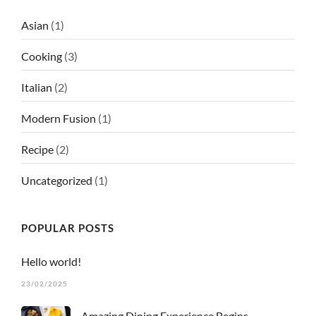
Asian
(1)
Cooking
(3)
LE BIEN ALLER • CHOISY
35 Route de l’Eglise, 74330 Choisy
Tél : 04 50 77 93 59
Italian
(2)
Modern Fusion
(1)
LE BIEN ALLER • CRUSEILLES
2 Rue des Frères, 74350 Cruseilles
Recipe
(2)
Découvrir le site web
Uncategorized
(1)
POPULAR POSTS
Hello world!
23/02/2025
Amazing Dining Experience Begins