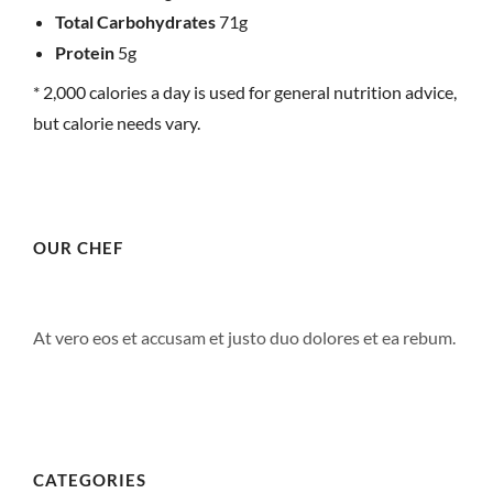
Total Carbohydrates
71g
À PROPOS
Protein
5g
RÉSERVER
* 2,000 calories a day is used for general nutrition advice,
but calorie needs vary.
OUR CHEF
At vero eos et accusam et justo duo dolores et ea rebum.
CATEGORIES