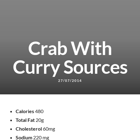
Crab With
Curry Sources
27/07/2014
Calories
480
Total Fat
20g
ACCUEIL
Cholesterol
60mg
MENUS
Sodium
220 mg