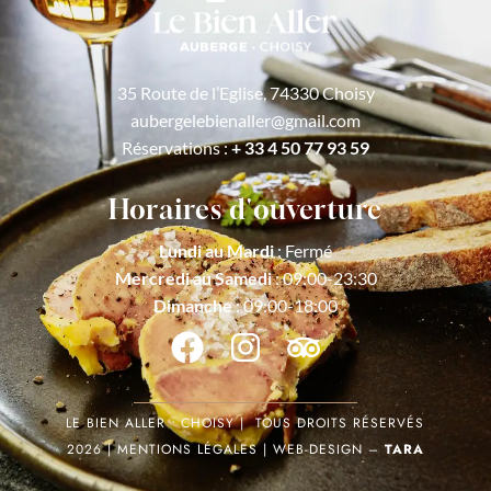
35 Route de l’Eglise, 74330 Choisy
aubergelebienaller@gmail.com
Réservations :
+ 33 4 50 77 93 59
Horaires d'ouverture
Lundi au Mardi
: Fermé
Mercredi au Samedi
: 09:00-23:30
Dimanche
: 09:00-18:00
LE BIEN ALLER
•
CHOISY | TOUS DROITS RÉSERVÉS
2026 | MENTIONS LÉGALES | WEB-DESIGN –
TARA