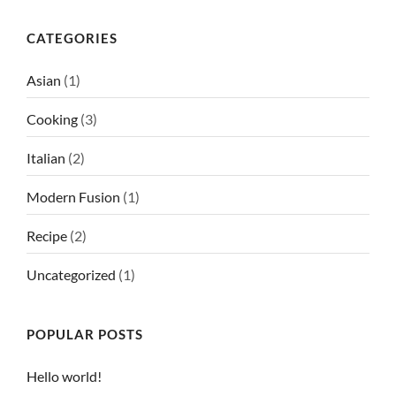
CATEGORIES
Asian
(1)
Cooking
(3)
Italian
(2)
Modern Fusion
(1)
Recipe
(2)
Uncategorized
(1)
POPULAR POSTS
LE BIEN ALLER • CHOISY
35 Route de l’Eglise, 74330 Choisy
Tél : 04 50 77 93 59
Hello world!