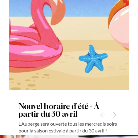
ACCUEIL
MENUS
À PROPOS
RÉSERVER
Nouvel horaire d'été - À
partir du 30 avril
L'Auberge sera ouverte tous les mercredis soirs
LE BIEN ALLER • CHOISY
35 Route de l’Eglise, 74330 Choisy
pour la saison estivale à partir du 30 avril !
Tél : 04 50 77 93 59